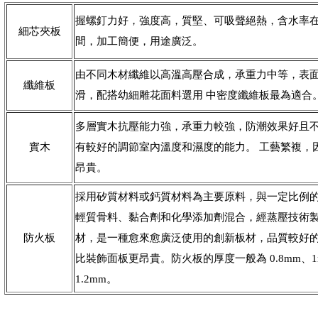
握螺釘力好，強度高，質堅、可吸聲絕熱，含水率在10
細芯夾板
間，加工簡便，用途廣泛。
由不同木材纖維以高溫高壓合成，承重力中等，表
纖維板
滑，配搭幼細雕花面料選用 中密度纖維板最為適合
多層實木抗壓能力強，承重力較強，防潮效果好且
實木
有較好的調節室內溫度和濕度的能力。 工藝繁複，
昂貴。
採用矽質材料或鈣質材料為主要原料，與一定比例
輕質骨料、黏合劑和化學添加劑混合，經蒸壓技術
防火板
材，是一種愈來愈廣泛使用的創新板材，品質較好
比裝飾面板更昂貴。防火板的厚度一般為 0.8mm、1
1.2mm。