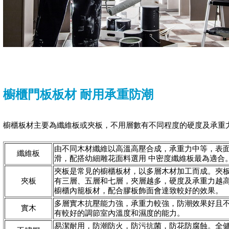
櫥櫃門板板材 耐用承重防潮
櫥櫃板材主要為纖維板或夾板，不用層數有不同程度的硬度及承重
由不同木材纖維以高溫高壓合成，承重力中等，表
纖維板
滑，配搭幼細雕花面料選用 中密度纖維板最為適合
夾板是常見的櫥櫃板材，以多層木材加工而成。夾
夾板
有三層、五層和七層，夾層越多，硬度及承重力越
櫥櫃內籠板材，配合膠板飾面會達致較好的效果。
多層實木抗壓能力強，
承重力較強，防潮效果好且
實木
有較好的調節室內溫度和濕度的能力。
易潔耐用，防潮防火，防污抗菌，防花防腐蝕。全