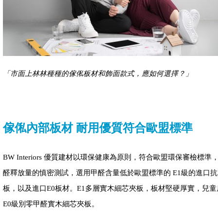
「市面上林林種種的傢俬板材和飾面款式，應如何選擇？」
傢俬內部板材 耐用優質符合歐盟標準
BW Interiors 優質建材以環保健康為原則，符合歐盟環保審檢標
醛釋放量的慎密測試，選用甲醛含量低於歐盟標準的 E1級的進口
板，以及進口E0板材。E1多層實木細芯夾板，板材堅硬厚實，兒
E0級別零甲醛實木細芯夾板。