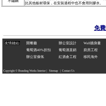
不鏽鋼
比其他板材環保，在安裝過程中也不會用到膠水。
免費
友情鏈結:
開餐廳
辦公室設計
Wal
l
牆身畫
葡萄酒40%折扣
葡萄酒直銷
廚房工程
辦公室傢俬
紅酒倉工程
移民海外
Copyright © Branding Works
Interior
|
Sitemap
|
Contact Us