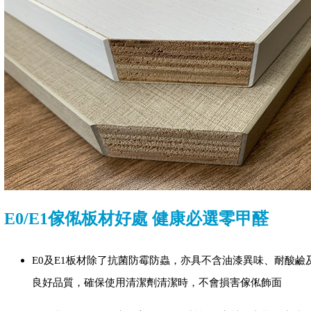
E0/E1傢俬板材好處 健康必選零甲醛
E0及E1板材除了抗菌防霉防蟲，亦具不含油漆異味、耐酸鹼
良好品質，確保使用清潔劑清潔時，不會損害傢俬飾面