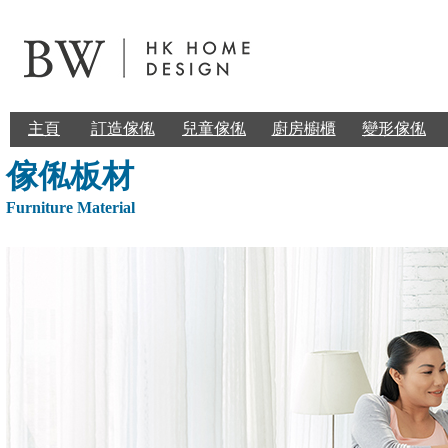
主頁
訂造傢俬
兒童傢俬
廚房櫥櫃
變形傢俬
傢俬板
材
Furniture Material