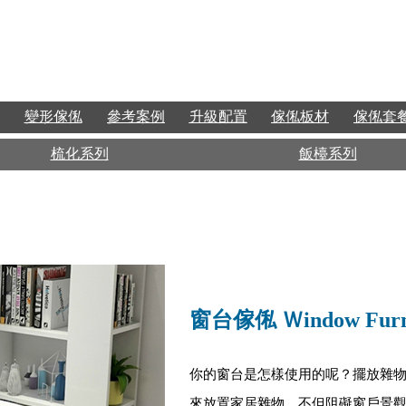
變形傢俬
參考案例
升級配置
傢俬板材
傢俬套
梳化系列
飯檯系列
窗台傢俬 Ｗindow Furn
你的窗台是怎樣使用的呢？擺放雜
來放置家居雜物，不但阻礙窗戶景