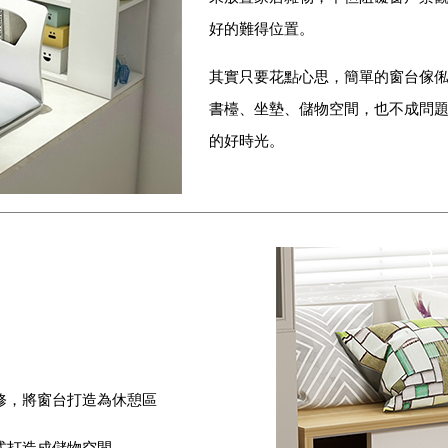
好的難得位置。
其實只要花點心思，簡單的窗台傢
書檯、坐墊、儲物空間，也不成問
的好時光。
修，將窗台打造為休憩區
式打造成儲物空間