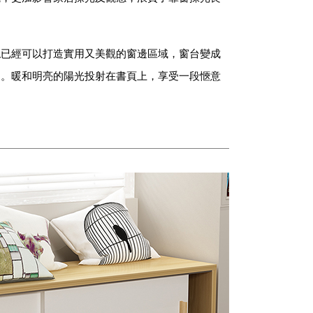
俬已經可以打造實用又美觀的窗邊區域，窗台變成
題。暖和明亮的陽光投射在書頁上，享受一段愜意