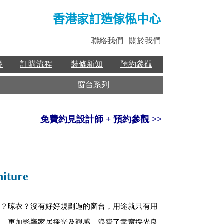
香港家訂造傢俬中心
聯絡我們
|
關於我們
餐
訂購流程
裝修新知
預約參觀
窗台系列
免費約見設計師 + 預約參觀 >>
iture
物？晾衣？沒有好好規劃過的窗台，用途就只有用
觀，更加影響家居採光及觀感，浪費了靠窗採光良