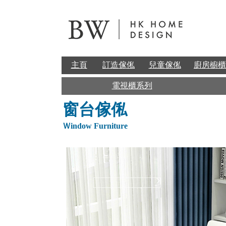
主頁
訂造傢俬
兒童傢俬
廚房櫥櫃
電視櫃系列
窗台傢俬
Ｗindow Furniture