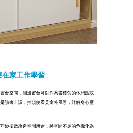
便在家工作學習
用窗台空間，側邊窗台可以作為書檯旁的休憩區或
還是讀書上課，抬頭便看見窗外風景，紓解身心壓
用巧妙招數改造空間用途，將空間不足的危機化為