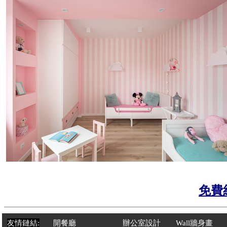
免費
友情鏈結:
開餐廳
辦公室設計
Wal
l
牆身畫