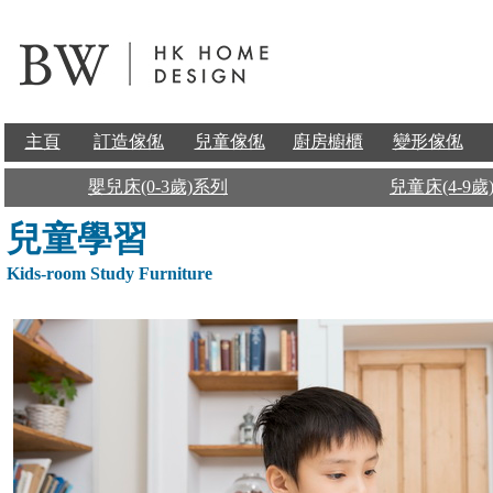
主頁
訂造傢俬
兒童傢俬
廚房櫥櫃
變形傢俬
嬰兒床(0-3歲)系列
兒童床(4-9歲
兒童學習
Kids-room Study Furniture