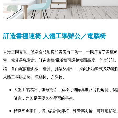
訂造書檯連椅 人體工學辦公／電腦椅
香港空間有限，通常會將睡房和書房合二為一，一間房有了書檯就
室，尤其是兒童房。訂造書檯/電腦檯可調整檯面高度、角位設計
格，自由配搭檯面板、檯腳、腳架及組件 ，搭配多種款式及功能
人體工學辦公椅、電腦椅、升降椅。
人體工學設計，弧形托背，座椅可調節高度及背托角度，保
健康，尤其是需要久坐學習的學生。
精良五金零件，省力設計調節杆，靜音萬向輪，可隨意移動