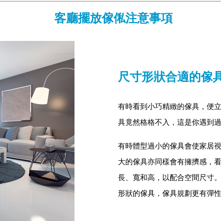
客廳擺放傢俬注意事項
尺寸形狀合適的傢
有時看到小巧精緻的傢具，便
具竟然格格不入，這是你遇到
有時體型過小的傢具會使家居
大的傢具亦同樣會有擁擠感，
長、寬和高，以配合空間尺寸
形狀的傢具，傢具規劃更有彈