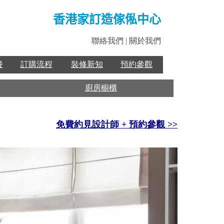
香港家訂造傢俬中心
聯絡我們
|
關於我們
餐
訂購流程
裝修新知
預約參觀
廚房櫥櫃
免費約見設計師 + 預約參觀 >>