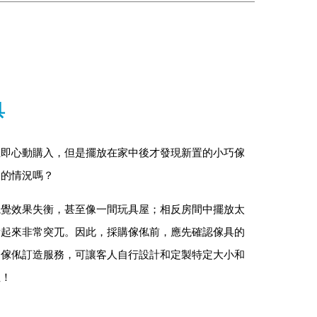
具
立即心動購入，但是擺放在家中後才發現新置的小巧傢
過的情況嗎？
視覺效果失衡，甚至像一間玩具屋；相反房間中擺放太
看起來非常突兀。因此，採購傢俬前，應先確認傢具的
。傢俬訂造服務，可讓客人自行設計和定製特定大小和
性！