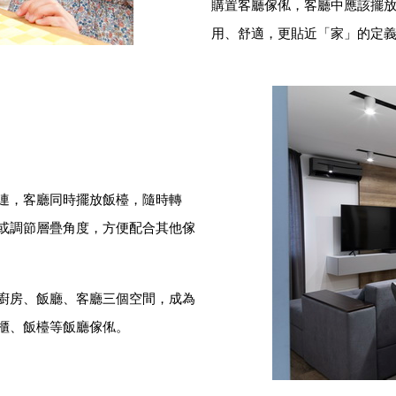
購置客廳傢俬，客廳中應該擺
用、舒適，更貼近「家」的定
連，客廳同時擺放飯檯，隨時轉
或調節層疊角度，方便配合其他傢
廚房、飯廳、客廳三個空間，成為
櫃、飯檯等飯廳傢俬。