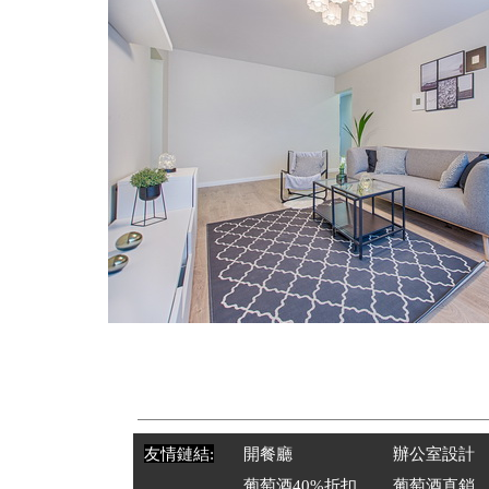
友情鏈結:
開餐廳
辦公室設計
葡萄酒40%折扣
葡萄酒直銷