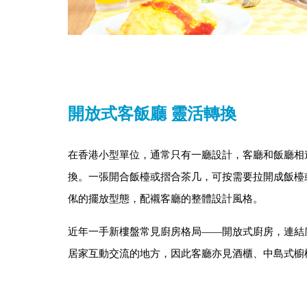
開放式客飯廳 靈活轉換
在香港小型單位，通常只有一廳設計，客廳和飯廳相
換。一張開合飯檯或摺合茶几，可按需要拉開成飯檯
俬的擺放型態，配襯客廳的整體設計風格。
近年一手新樓盤常見廚房格局——開放式廚房，連結
居家互動交流的地方，因此客廳亦見酒櫃、中島式櫥