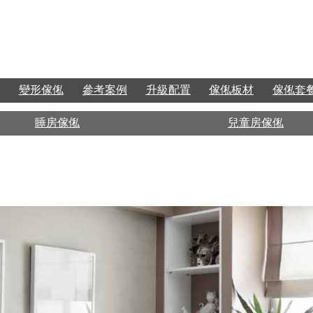
變形傢俬
參考案例
升級配置
傢俬板材
傢俬套
睡房傢俬
兒童房傢俬