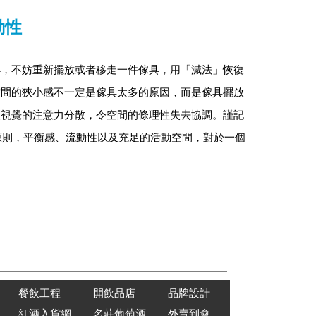
動性
小，不妨重新擺放或者移走一件傢具，用「減法」恢復
空間的狹小感不一定是傢具太多的原因，而是傢具擺放
使視覺的注意力分散，令空間的條理性失去協調。謹記
re) 的原則，平衡感、流動性以及充足的活動空間，對於一個
餐飲工程
開飲品店
品牌設計
紅酒入貨網
名莊葡萄酒
外賣到會