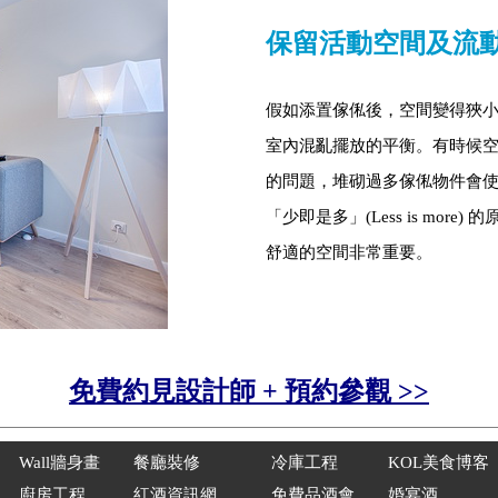
保留活動空間及流
假如添置傢俬後，空間變得狹
室內混亂擺放的平衡。有時候
的問題，堆砌過多傢俬物件會
「少即是多」(Less is mo
舒適的空間非常重要。
免費約見設計師 + 預約參觀 >>
Wal
l
牆身畫
餐廳裝修
冷庫工程
KOL美食博客
廚房工程
紅酒資訊網
免費品酒會
婚宴酒