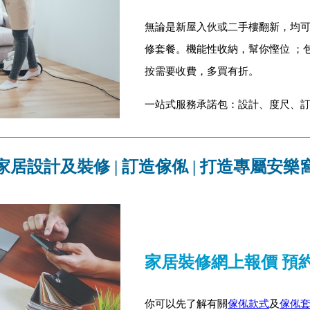
無論是新屋入伙或二手樓翻新，均可
修套餐。機能性收納，幫你慳位 ；
按需要收費，多買有折。
一站式服務承諾包：設計、度尺、
家居設計及裝修 | 訂造傢俬 | 打造專屬安樂
家居裝修網上報價 預
你可以先了解有關
傢俬款式
及
傢俬