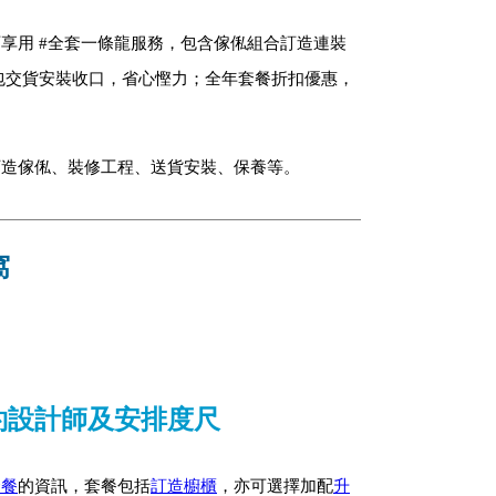
享用 #全套一條龍服務，包含傢俬組合訂造連裝
包交貨安裝收口，省心慳力；全年套餐折扣優惠，
訂造傢俬、裝修工程、送貨安裝、保養等。
窩
約設計師及安排度尺
套餐
的資訊，套餐包括
訂造櫥櫃
，亦可選擇加配
升