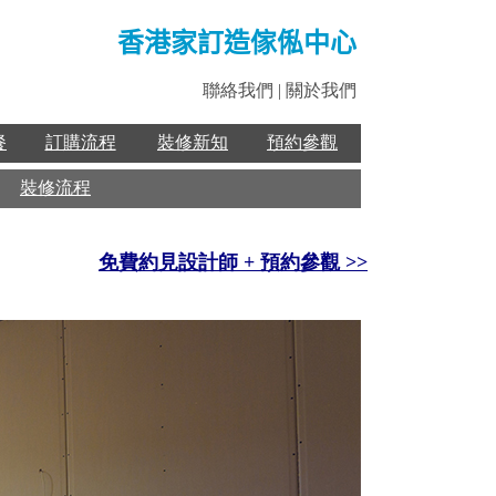
香港家訂造傢俬中心
聯絡我們
|
關於我們
餐
訂購流程
裝修新知
預約參觀
裝修流程
免費約見設計師 + 預約參觀 >>