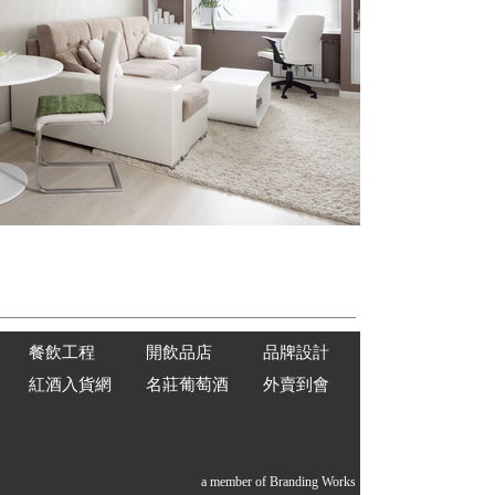
餐飲工程
開飲品店
品牌設計
紅酒入貨網
名莊葡萄酒
外賣到會
a member of Branding Works