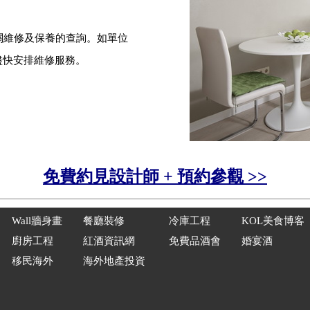
關維修及保養的查詢。如單位
盡快安排維修服務。
免費約見設計師 + 預約參觀 >>
Wal
l
牆身畫
餐廳裝修
冷庫工程
KOL美食博客
廚房工程
紅酒資訊網
免費品酒會
婚宴酒
移民海外
海外地產投資