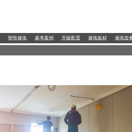
變形傢俬
參考案例
升級配置
傢俬板材
傢俬套